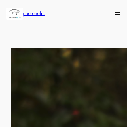
内
容
photoholic
を
ス
キ
ッ
プ