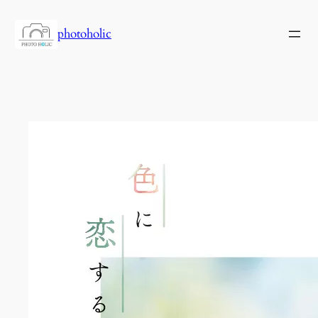
内
容
photoholic
を
ス
キ
ッ
プ