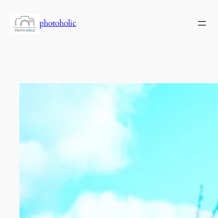
内
容
photoholic
を
ス
キ
ッ
プ