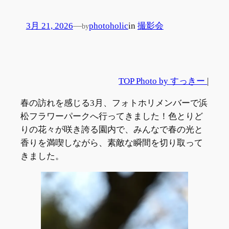
3月 21, 2026
—
photoholic
in
撮影会
by
TOP Photo by すっきー
|
春の訪れを感じる3月、フォトホリメンバーで浜
松フラワーパークへ行ってきました！色とりど
りの花々が咲き誇る園内で、みんなで春の光と
香りを満喫しながら、素敵な瞬間を切り取って
きました。