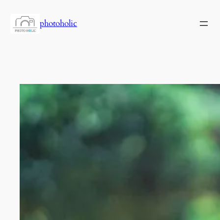
内
容
photoholic
を
ス
キ
ッ
プ