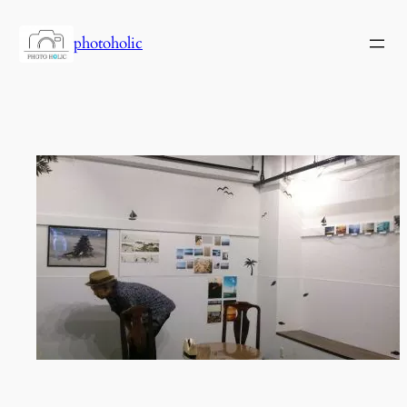
内
容
photoholic
を
ス
キ
ッ
プ