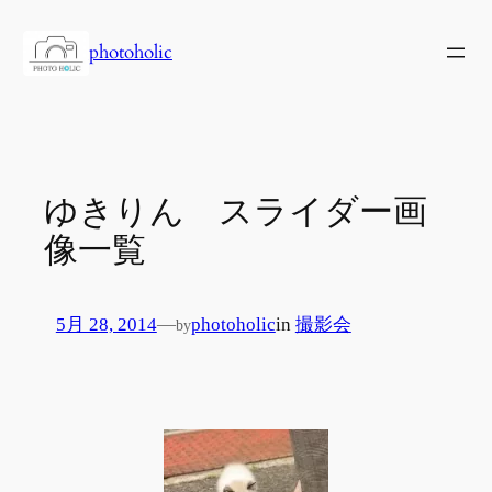
内
容
photoholic
を
ス
キ
ッ
プ
ゆきりん スライダー画
像一覧
5月 28, 2014
—
photoholic
in
撮影会
by