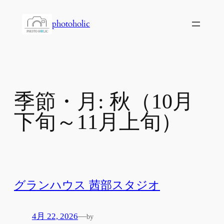
内
容
photoholic
を
ス
キ
ッ
プ
季節・月:
秋（10月
下旬～11月上旬）
グランハウス 茜部スタジオ
4月 22, 2026
—
by