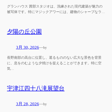
グランハウス 茜部スタジオは、洗練された現代建築が魅力の
被写体です。特にマジックアワーには、建物のシャープなラ…
夕陽の丘公園
3月 30, 2026
—
by
長野南部の高台に位置し、遮るもののない広大な景色を背景
に、息をのむような夕焼けを捉えることができます。特に空
気…
宇津江四十八滝展望台
3月 28, 2026
—
by