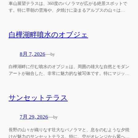
車山展望テラスは、360度のパノラマが広がる絶景スポットで
す。特に早朝の雲海や、夕焼けに染まるアルプスの山々は…
白樺湖畔噴水のオブジェ
8月 7, 2026
—
by
白樺湖畔に佇む噴水のオブジェは、周囲の雄大な自然とモダン
アートが融合した、非常に魅力的な被写体です。特にマジッ…
サンセットテラス
7月 29, 2026
—
by
長野の山々が織りなす壮大なパノラマと、息をのむような夕焼
けが魅力のサンセットテラス。特に、空がオレンジから紫へ…