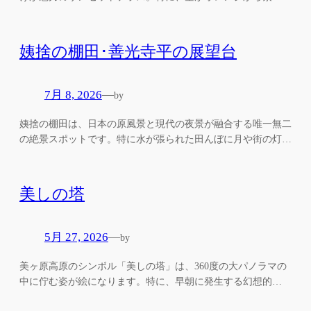
姨捨の棚田･善光寺平の展望台
7月 8, 2026
—
by
姨捨の棚田は、日本の原風景と現代の夜景が融合する唯一無二
の絶景スポットです。特に水が張られた田んぼに月や街の灯…
美しの塔
5月 27, 2026
—
by
美ヶ原高原のシンボル「美しの塔」は、360度の大パノラマの
中に佇む姿が絵になります。特に、早朝に発生する幻想的…