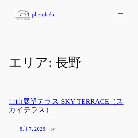
内
容
photoholic
を
ス
キ
ッ
プ
エリア:
長野
車山展望テラス SKY TERRACE（ス
カイテラス）
8月 7, 2026
—
by