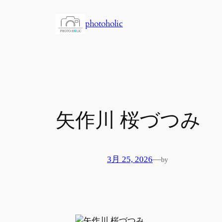
内
容
photoholic
を
ス
キ
ッ
プ
矢作川 桜づつみ
3月 25, 2026
—
by