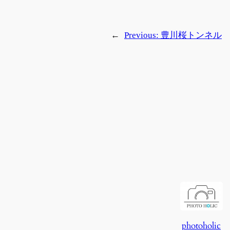
←
Previous:
豊川桜トンネル
photoholic