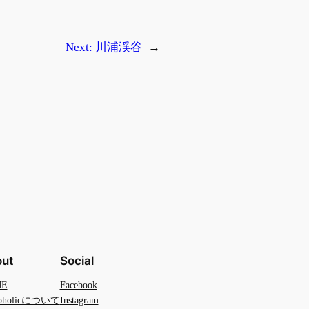
Next:
川浦渓谷
→
ut
Social
ME
Facebook
toholicについて
Instagram