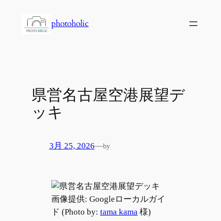
内
容
photoholic
を
ス
キ
ッ
プ
県営名古屋空港展望デ
ッキ
3月 25, 2026
—
by
画像提供: Googleローカルガイ
ド (Photo by:
tama kama
様)