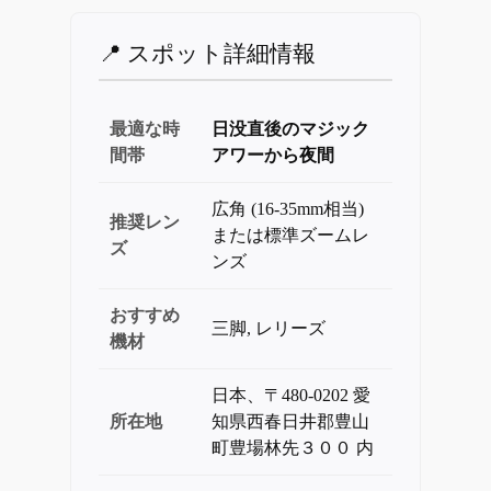
📍 スポット詳細情報
最適な時
日没直後のマジック
間帯
アワーから夜間
広角 (16-35mm相当)
推奨レン
または標準ズームレ
ズ
ンズ
おすすめ
三脚, レリーズ
機材
日本、〒480-0202 愛
所在地
知県西春日井郡豊山
町豊場林先３００ 内