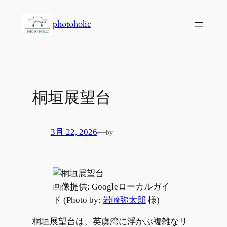
内
容
photoholic
を
ス
キ
ッ
プ
桐垣展望台
3月 22, 2026
—
by
画像提供: Googleローカルガイ
ド (Photo by:
岩崎弥太郎
様)
桐垣展望台は、英虞湾に浮かぶ複雑なリ