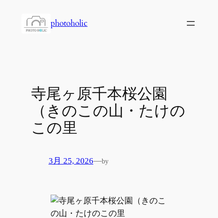
内
容
photoholic
を
ス
キ
ッ
プ
寺尾ヶ原千本桜公園
（きのこの山・たけの
この里
3月 25, 2026
—
by