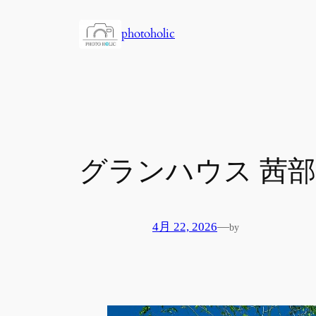
内
容
photoholic
を
ス
キ
ッ
プ
グランハウス 茜
4月 22, 2026
—
by