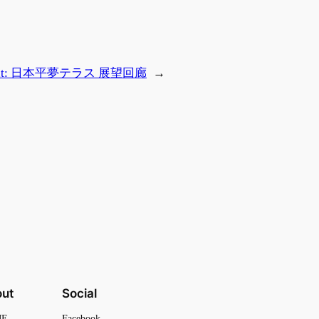
t:
日本平夢テラス 展望回廊
→
ut
Social
ME
Facebook