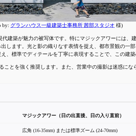
 by:
グランハウス一級建築士事務所 茜部スタジオ
様)
た現代建築が魅力の被写体です。特にマジックアワーには、
み出します。光と影の織りなす表情を捉え、都市景観の一部
捉え、標準でディテールを丁寧に表現することで、この建築
ることを強く推奨します。また、営業中の撮影は迷惑にな
マジックアワー（日の出直後、日の入り直前）
広角 (16-35mm) または標準ズーム (24-70mm)